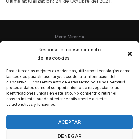
Última actualización: 24 de Octubre del 2021.
Marta Miranda
Gestionar el consentimiento
de las cookies
C/Lauaxeta Nº 4A, 48980 Santurtzi, Biscay
Para ofrecer las mejores experiencias, utilizamos tecnologías como
las cookies para almacenar y/o acceder a la información del
dispositivo. El consentimiento de estas tecnologías nos permitirá
procesar datos como el comportamiento de navegación o las
identificaciones únicas en este sitio. No consentir o retirar el
consentimiento, puede afectar negativamente a ciertas
características y funciones.
Politica de privacidad y Cookies
y
Aviso legal.
ACEPTAR
DENEGAR